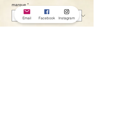
marque
*
Email
Facebook
Instagram
Quantity
*
Add to Cart
Pièces neuves d'ancien stock.
La photo n'est pas représentative de
l'ensemble des pièces dont nous
disposons.
Des marques dûes au
stockage peuvent être présentes.
Termes et Conditions
Contact