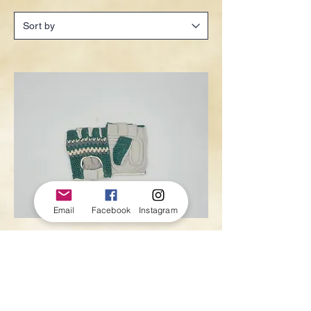
Email
Facebook
Instagram
Gants tricoté
Price
€5.00